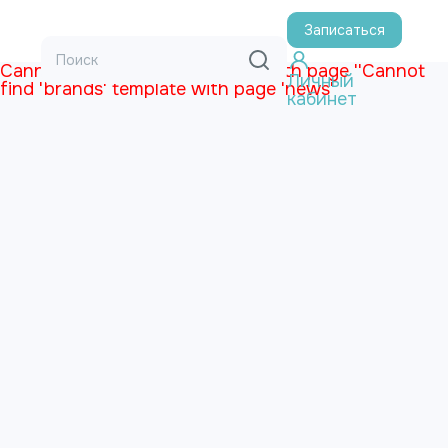
Записаться
Cannot find 'menu_n' template with page ''
Cannot
Личный
find 'brands' template with page 'news'
кабинет