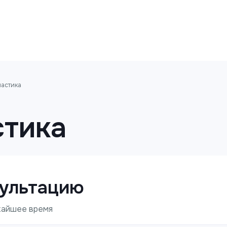
ластика
стика
сультацию
ижайшее время