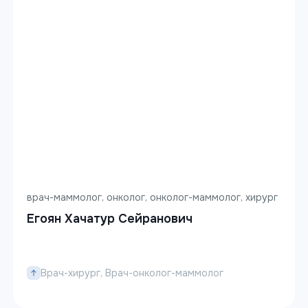
врач-маммолог, онколог, онколог-маммолог, хирург
Егоян Хачатур Сейранович
Врач-хирург, Врач-онколог-маммолог