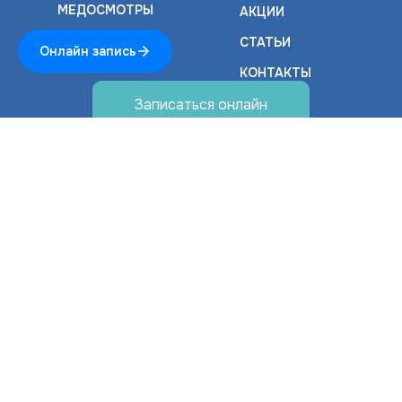
МЕДОСМОТРЫ
АКЦИИ
СТАТЬИ
КОНТАКТЫ
Записаться онлайн
Личный кабинет
Заявление на выдачу справки
для получения налогового
вычета
© 2026 ООО "Дентолайф"
Политика конфиденциальности
Версия для слабовидящих