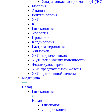
Ультратонкая гастроскопия (ЭГДС)
Биопсия
Анализы
Рентгенология
УЗИ
КТ
Гинекология
Урология
Проктология
Кардиология
Гастроэнтерология
Узи почек
УЗИ надпочечников
УЗДГ вен нижних конечностей
Фолликулометрия
УЗИ предстательной железы
УЗИ щитовидной железы
Медицина
Назад
Гинекология
Назад
Гинеколог
Лапароскопия