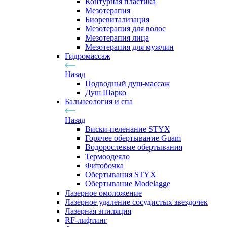
Контурная пластика
Мезотерапия
Биоревитализация
Мезотерапия для волос
Мезотерапия лица
Мезотерапия для мужчин
Гидромассаж
Назад
Подводный душ-массаж
Душ Шарко
Бальнеология и спа
Назад
Виски-пеленание STYX
Горячее обертывание Guam
Водорослевые обертывания
Термоодеяло
Фитобочка
Обертывания STYX
Обертывание Modelagge
Лазерное омоложение
Лазерное удаление сосудистых звездочек
Лазерная эпиляция
RF-лифтинг