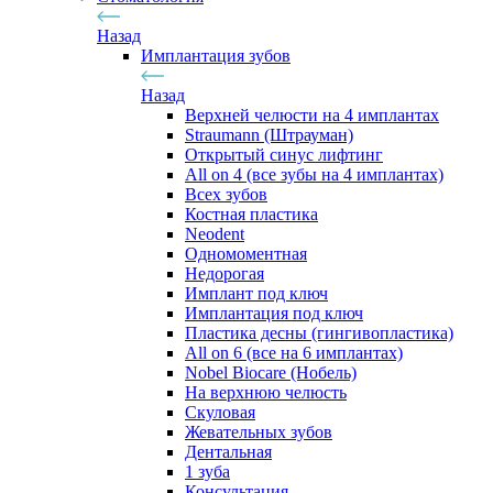
Назад
Имплантация зубов
Назад
Верхней челюсти на 4 имплантах
Straumann (Штрауман)
Открытый синус лифтинг
All on 4 (все зубы на 4 имплантах)
Всех зубов
Костная пластика
Neodent
Одномоментная
Недорогая
Имплант под ключ
Имплантация под ключ
Пластика десны (гингивопластика)
All on 6 (все на 6 имплантах)
Nobel Biocare (Нобель)
На верхнюю челюсть
Скуловая
Жевательных зубов
Дентальная
1 зуба
Консультация