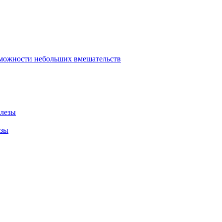
зможности небольших вмешательств
елезы
езы