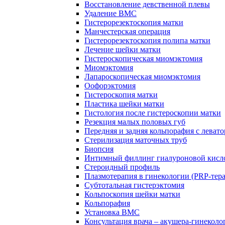
Восстановление девственной плевы
Удаление ВМС
Гистерорезектоскопия матки
Манчестерская операция
Гистерорезектоскопия полипа матки
Лечение шейки матки
Гистероскопическая миомэктомия
Миомэктомия
Лапароскопическая миомэктомия
Оофорэктомия
Гистероскопия матки
Пластика шейки матки
Гистология после гистероскопии матки
Резекция малых половых губ
Передняя и задняя кольпорафия с леват
Стерилизация маточных труб
Биопсия
Интимный филлинг гиалуроновой кисл
Стероидный профиль
Плазмотерапия в гинекологии (PRP-тер
Субтотальная гистерэктомия
Кольпоскопия шейки матки
Кольпорафия
Установка ВМС
Консультация врача – акушера-гинеколо