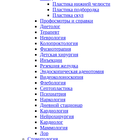
Пластика нижней челюсти
Пластика подбородка
Пластика скул
Профосмотры и справки
Диетолог
Терапевт
Неврология
Колопроктология
Физиотерапия
Детская хирургия
Инъекции
Резекция желудка
Эндоскопическая аденотомия
Видеоколоноскопия
Флебология
Септопластика
Психиатрия
Наркология
Дневной стационар
Кардиология
Нейрохирургия
Кардиолог
Маммология
Лор
Стоматология