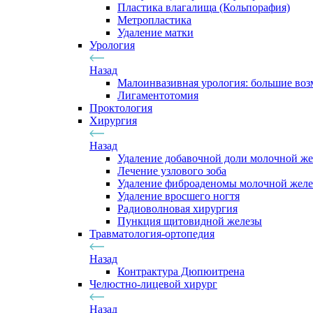
Пластика влагалища (Кольпорафия)
Метропластика
Удаление матки
Урология
Назад
Малоинвазивная урология: большие во
Лигаментотомия
Проктология
Хирургия
Назад
Удаление добавочной доли молочной ж
Лечение узлового зоба
Удаление фиброаденомы молочной жел
Удаление вросшего ногтя
Радиоволновая хирургия
Пункция щитовидной железы
Травматология-ортопедия
Назад
Контрактура Дюпюитрена
Челюстно-лицевой хирург
Назад