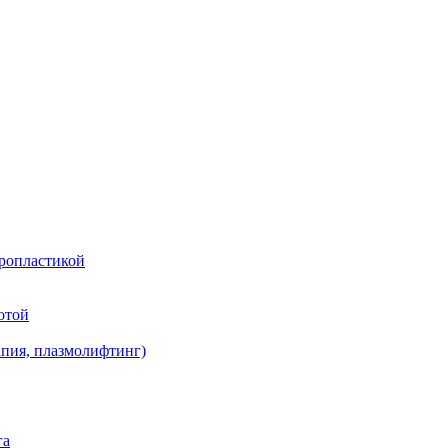
оропластикой
отой
апия, плазмолифтинг)
га