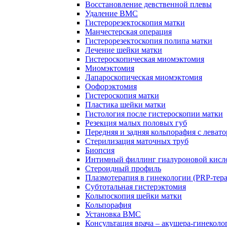
Восстановление девственной плевы
Удаление ВМС
Гистерорезектоскопия матки
Манчестерская операция
Гистерорезектоскопия полипа матки
Лечение шейки матки
Гистероскопическая миомэктомия
Миомэктомия
Лапароскопическая миомэктомия
Оофорэктомия
Гистероскопия матки
Пластика шейки матки
Гистология после гистероскопии матки
Резекция малых половых губ
Передняя и задняя кольпорафия с леват
Стерилизация маточных труб
Биопсия
Интимный филлинг гиалуроновой кисл
Стероидный профиль
Плазмотерапия в гинекологии (PRP-тер
Субтотальная гистерэктомия
Кольпоскопия шейки матки
Кольпорафия
Установка ВМС
Консультация врача – акушера-гинеколо