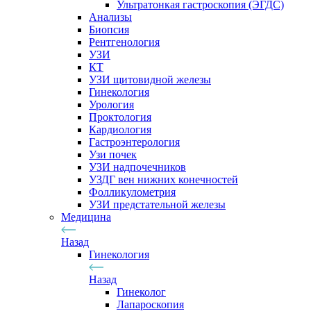
Ультратонкая гастроскопия (ЭГДС)
Анализы
Биопсия
Рентгенология
УЗИ
КТ
УЗИ щитовидной железы
Гинекология
Урология
Проктология
Кардиология
Гастроэнтерология
Узи почек
УЗИ надпочечников
УЗДГ вен нижних конечностей
Фолликулометрия
УЗИ предстательной железы
Медицина
Назад
Гинекология
Назад
Гинеколог
Лапароскопия