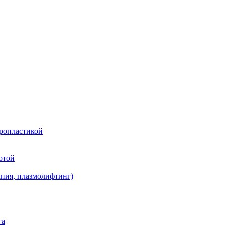
оропластикой
отой
апия, плазмолифтинг)
га