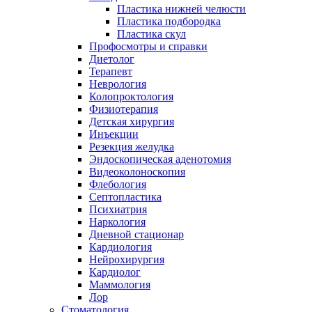
Пластика нижней челюсти
Пластика подбородка
Пластика скул
Профосмотры и справки
Диетолог
Терапевт
Неврология
Колопроктология
Физиотерапия
Детская хирургия
Инъекции
Резекция желудка
Эндоскопическая аденотомия
Видеоколоноскопия
Флебология
Септопластика
Психиатрия
Наркология
Дневной стационар
Кардиология
Нейрохирургия
Кардиолог
Маммология
Лор
Стоматология