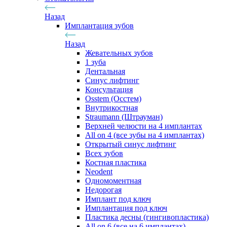
Назад
Имплантация зубов
Назад
Жевательных зубов
1 зуба
Дентальная
Синус лифтинг
Консультация
Osstem (Осстем)
Внутрикостная
Straumann (Штрауман)
Верхней челюсти на 4 имплантах
All on 4 (все зубы на 4 имплантах)
Открытый синус лифтинг
Всех зубов
Костная пластика
Neodent
Одномоментная
Недорогая
Имплант под ключ
Имплантация под ключ
Пластика десны (гингивопластика)
All on 6 (все на 6 имплантах)