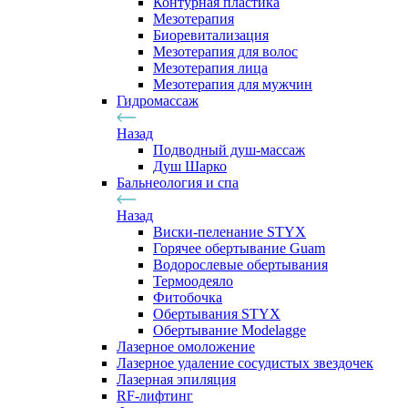
Контурная пластика
Мезотерапия
Биоревитализация
Мезотерапия для волос
Мезотерапия лица
Мезотерапия для мужчин
Гидромассаж
Назад
Подводный душ-массаж
Душ Шарко
Бальнеология и спа
Назад
Виски-пеленание STYX
Горячее обертывание Guam
Водорослевые обертывания
Термоодеяло
Фитобочка
Обертывания STYX
Обертывание Modelagge
Лазерное омоложение
Лазерное удаление сосудистых звездочек
Лазерная эпиляция
RF-лифтинг