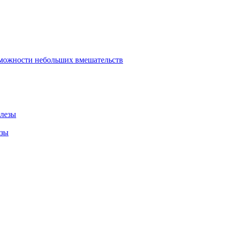
зможности небольших вмешательств
елезы
езы