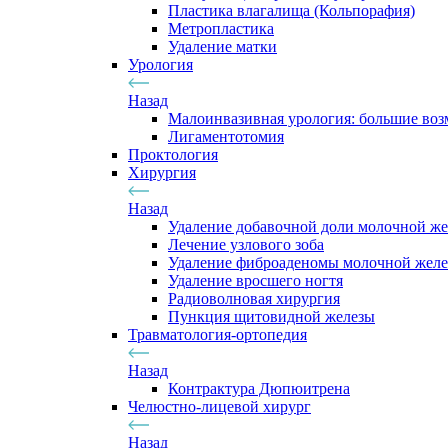
Пластика влагалища (Кольпорафия)
Метропластика
Удаление матки
Урология
Назад
Малоинвазивная урология: большие во
Лигаментотомия
Проктология
Хирургия
Назад
Удаление добавочной доли молочной ж
Лечение узлового зоба
Удаление фиброаденомы молочной жел
Удаление вросшего ногтя
Радиоволновая хирургия
Пункция щитовидной железы
Травматология-ортопедия
Назад
Контрактура Дюпюитрена
Челюстно-лицевой хирург
Назад