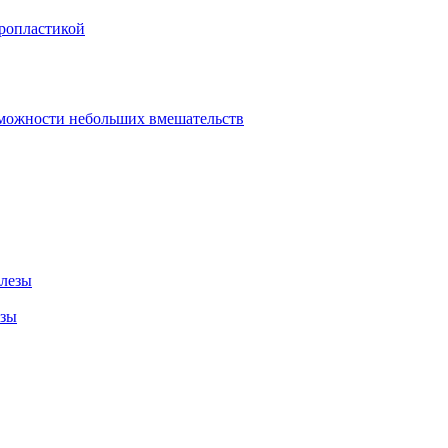
оропластикой
зможности небольших вмешательств
елезы
езы