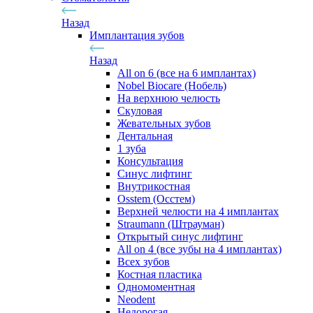
Назад
Имплантация зубов
Назад
All on 6 (все на 6 имплантах)
Nobel Biocare (Нобель)
На верхнюю челюсть
Скуловая
Жевательных зубов
Дентальная
1 зуба
Консультация
Синус лифтинг
Внутрикостная
Osstem (Осстем)
Верхней челюсти на 4 имплантах
Straumann (Штрауман)
Открытый синус лифтинг
All on 4 (все зубы на 4 имплантах)
Всех зубов
Костная пластика
Одномоментная
Neodent
Недорогая