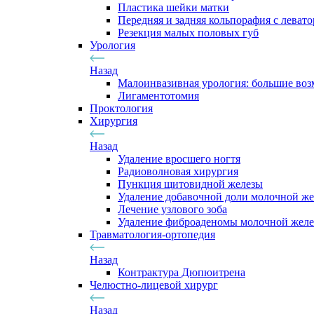
Пластика шейки матки
Передняя и задняя кольпорафия с леват
Резекция малых половых губ
Урология
Назад
Малоинвазивная урология: большие во
Лигаментотомия
Проктология
Хирургия
Назад
Удаление вросшего ногтя
Радиоволновая хирургия
Пункция щитовидной железы
Удаление добавочной доли молочной ж
Лечение узлового зоба
Удаление фиброаденомы молочной жел
Травматология-ортопедия
Назад
Контрактура Дюпюитрена
Челюстно-лицевой хирург
Назад