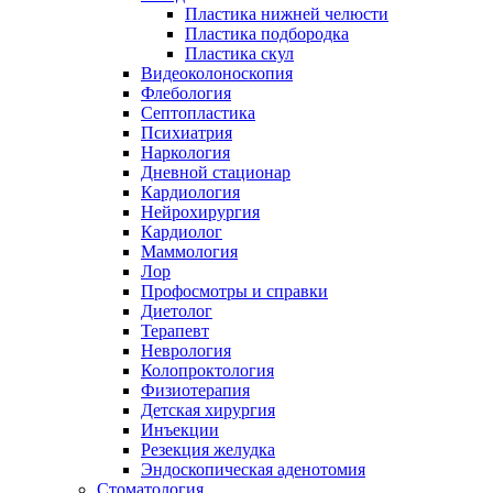
Пластика нижней челюсти
Пластика подбородка
Пластика скул
Видеоколоноскопия
Флебология
Септопластика
Психиатрия
Наркология
Дневной стационар
Кардиология
Нейрохирургия
Кардиолог
Маммология
Лор
Профосмотры и справки
Диетолог
Терапевт
Неврология
Колопроктология
Физиотерапия
Детская хирургия
Инъекции
Резекция желудка
Эндоскопическая аденотомия
Стоматология