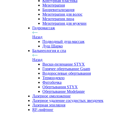
Контурная пластика
Мезотерапия
Биоревитализация
Мезотерапия для волос
Мезотерапия лица
Мезотерапия для мужчин
Гидромассаж
Назад
Подводный душ-массаж
Душ Шарко
Бальнеология и спа
Назад
Виски-пеленание STYX
Горячее обертывание Guam
Водорослевые обертывания
Термоодеяло
Фитобочка
Обертывания STYX
Обертывание Modelagge
Лазерное омоложение
Лазерное удаление сосудистых звездочек
Лазерная эпиляция
RF-лифтинг