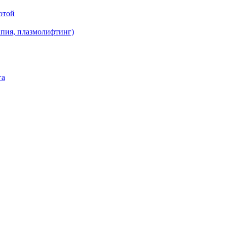
отой
апия, плазмолифтинг)
га