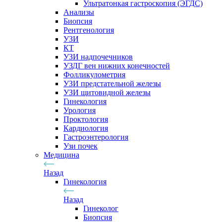
Ультратонкая гастроскопия (ЭГДС)
Анализы
Биопсия
Рентгенология
УЗИ
КТ
УЗИ надпочечников
УЗДГ вен нижних конечностей
Фолликулометрия
УЗИ предстательной железы
УЗИ щитовидной железы
Гинекология
Урология
Проктология
Кардиология
Гастроэнтерология
Узи почек
Медицина
Назад
Гинекология
Назад
Гинеколог
Биопсия