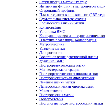
Стерилизация маточных труб
Интимный филлинг гиалуроновой кисл
Стероидный профиль
Плазмотерапия в гинекологии (PRP-тер
Субтотальная гистерэктомия
Кольпоскопия шейки матки
Кольпорафия
Установка ВМС
Консультация врача – акушера-гинеколо
Пластика влагалища (Кольпорафия)
Метропластика
Удаление матки
Лапароскопия
Восстановление девственной плевы
Удаление ВМС
Гистерорезектоскопия матки
Манчестерская операция
Гистерорезектоскопия полипа матки
Гистероскопическая миомэктомия
Лечение шейки матки
Лапароскопическая миомэктомия
Миомэктомия
Гистероскопия матки
Оофорэктомия
Гистология после гистероскопии матки